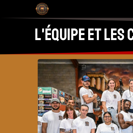
Se rendre au contenu
Accueil
Crossfit Libourne
Hyrox
L'équipe et les