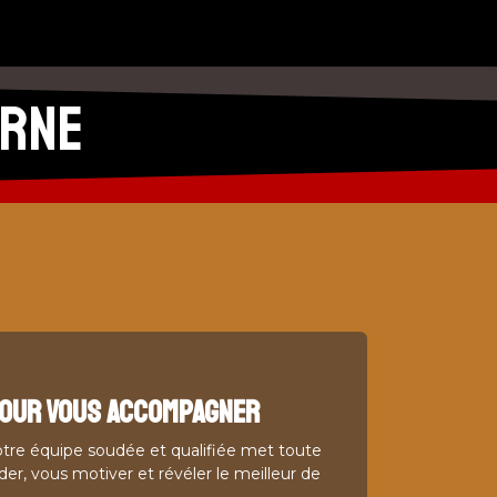
 Libourne Yoga
Planning
Nos Tarifs
Contactez-nous
urne
pour vous accompagner
otre équipe soudée et qualifiée met toute
er, vous motiver et révéler le meilleur de