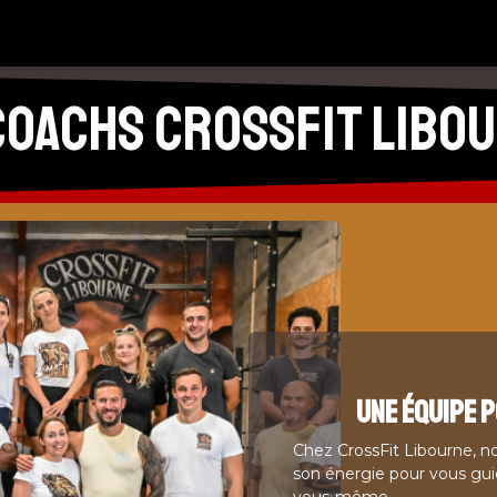
L'équipe
Coaching & Rééquilibrage
Crossfit Kids
CrossFit
 coachs CrossFit Libo
une équipe 
Chez CrossFit Libourne, n
son énergie pour vous guid