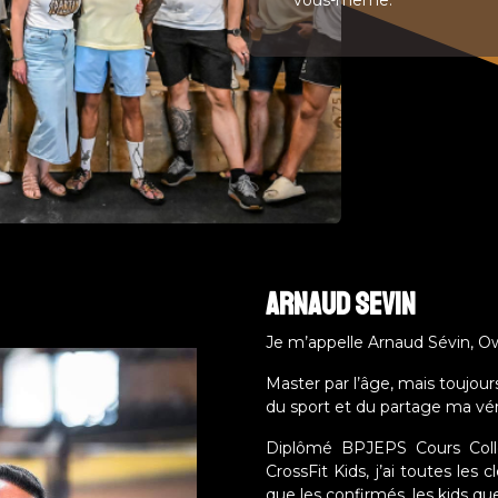
vous-même.
Arnaud sevin
Je m’appelle Arnaud Sévin, Ow
Master par l’âge, mais toujour
du sport et du partage ma vér
Diplômé BPJEPS Cours Collec
CrossFit Kids, j’ai toutes le
que les confirmés, les kids qu